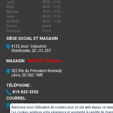
Lundi
08:00 - 17:00
Mardi
08:00 - 17:00
Mercredi
08:00 - 17:00
Jeudi
08:00 - 17:00
Vendredi
08:00 - 17:00
Samedi
Fermé
Dimanche
Fermé
SIÈGE SOCIAL ET MAGASIN
4135, boul. Industriel
Sherbrooke, QC J1L 2S7
MAGASIN
- BIENTÔT EN 2026
522 Rte du Président-Kennedy
Lévis, QC G6C 1M9
TÉLÉPHONE :
819-823-5355
COURRIEL:
info@electro5.com
Autorisez-vous l'utilisation de cookies pour ce site web depuis ce navi
Les cookies améliore votre experience et augmente la rapidité de cha