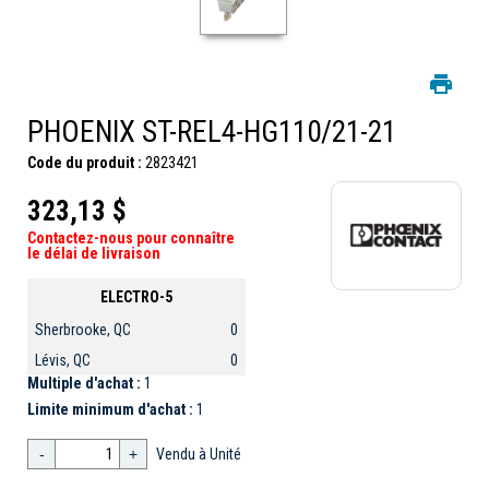
PHOENIX ST-REL4-HG110/21-21
Code du produit :
2823421
323,13 $
Contactez-nous pour connaître
le délai de livraison
ELECTRO-5
Sherbrooke, QC
0
Lévis, QC
0
Multiple d'achat :
1
Limite minimum d'achat :
1
-
+
Vendu à Unité