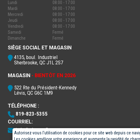
Lundi
08:00 - 17:00
Mardi
08:00 - 17:00
Mercredi
08:00 - 17:00
Jeudi
08:00 - 17:00
Vendredi
08:00 - 17:00
Samedi
Fermé
Dimanche
Fermé
SIÈGE SOCIAL ET MAGASIN
4135, boul. Industriel
Sherbrooke, QC J1L 2S7
MAGASIN
- BIENTÔT EN 2026
522 Rte du Président-Kennedy
Lévis, QC G6C 1M9
TÉLÉPHONE :
819-823-5355
COURRIEL:
info@electro5.com
Autorisez-vous l'utilisation de cookies pour ce site web depuis ce navi
Les cookies améliore votre experience et augmente la rapidité de cha