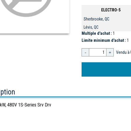
ELECTRO-5
Sherbrooke, QC
Lévis, QC
Multiple d'achat :
1
Limite minimum d'achat :
1
-
+
Vendu à 
iption
W, 480V 1S-Series Srv Drv