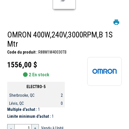
OMRON 400W,240V,3000RPM,B 1S
Mtr
Code du produit :
R88M1M40030TB
1556,00 $
2 En stock
ELECTRO-5
Sherbrooke, QC
2
Lévis, QC
0
Multiple d'achat :
1
Limite minimum d'achat :
1
-
+
Vendu à Unité