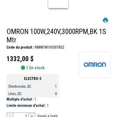
OMRON 100W,240V,3000RPM,BK 1S
Mtr
Code du produit :
R88M1M10030TBS2
1332,00 $
1 En stock
ELECTRO-5
Sherbrooke, QC
1
Lévis, QC
0
Multiple d'achat :
1
Limite minimum d'achat :
1
-
+
Vendu à Unité