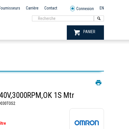
Fournisseurs
Carrière
Contact
EN
Connexion
PANIER
0V,3000RPM,OK 1S Mtr
030TOS2
ître