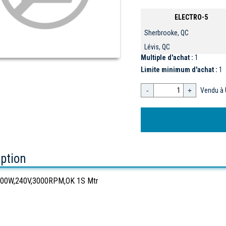
ELECTRO-5
Sherbrooke, QC
Lévis, QC
Multiple d'achat :
1
Limite minimum d'achat :
1
-
+
Vendu à 
iption
00W,240V,3000RPM,OK 1S Mtr