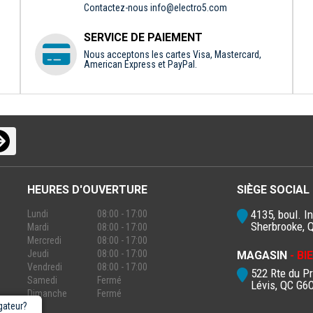
Contactez-nous
info@electro5.com
SERVICE DE PAIEMENT
Nous acceptons les cartes Visa, Mastercard,
American Express et PayPal.
HEURES D'OUVERTURE
SIÈGE SOCIAL
4135, boul. In
Lundi
08:00 - 17:00
Sherbrooke, 
Mardi
08:00 - 17:00
Mercredi
08:00 - 17:00
Jeudi
08:00 - 17:00
MAGASIN
- B
Vendredi
08:00 - 17:00
522 Rte du P
Samedi
Fermé
Lévis, QC G6
Dimanche
Fermé
gateur?