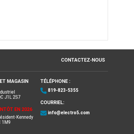
CONTACTEZ-NOUS
 ET MAGASIN
TÉLÉPHONE :
819-823-5355
dustriel
QC J1L 2S7
COURRIEL:
IENTÔT EN 2026
info@electro5.com
résident-Kennedy
C 1M9