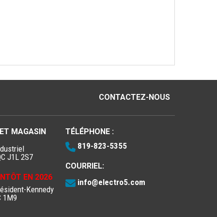
CONTACTEZ-NOUS
 ET MAGASIN
TÉLÉPHONE :
819-823-5355
dustriel
QC J1L 2S7
COURRIEL:
IENTÔT EN 2026
info@electro5.com
résident-Kennedy
C 1M9