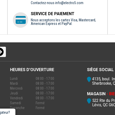
Contactez-nous
info@electro5.com
SERVICE DE PAIEMENT
Nous acceptons les cartes Visa, Mastercard,
American Express et PayPal.
HEURES D'OUVERTURE
SIÈGE SOCIAL
4135, boul. In
Lundi
08:00 - 17:00
Sherbrooke, 
Mardi
08:00 - 17:00
Mercredi
08:00 - 17:00
Jeudi
08:00 - 17:00
MAGASIN
- B
Vendredi
08:00 - 17:00
522 Rte du P
Samedi
Fermé
Lévis, QC G6
Dimanche
Fermé
gateur?