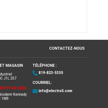
CONTACTEZ-NOUS
 ET MAGASIN
TÉLÉPHONE :
819-823-5355
dustriel
QC J1L 2S7
COURRIEL:
IENTÔT EN 2026
info@electro5.com
résident-Kennedy
C 1M9