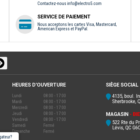
Contactez-nous
info@electro5.com
SERVICE DE PAIEMENT
Nous acceptons les cartes Visa, Mastercard,
American Express et PayPal.
HEURES D'OUVERTURE
SIÈGE SOCIAL
4135, boul. In
Lundi
08:00 - 17:00
Sherbrooke, 
Mardi
08:00 - 17:00
Mercredi
08:00 - 17:00
Jeudi
08:00 - 17:00
MAGASIN
- B
Vendredi
08:00 - 17:00
522 Rte du P
Samedi
Fermé
Lévis, QC G6
Dimanche
Fermé
gateur?