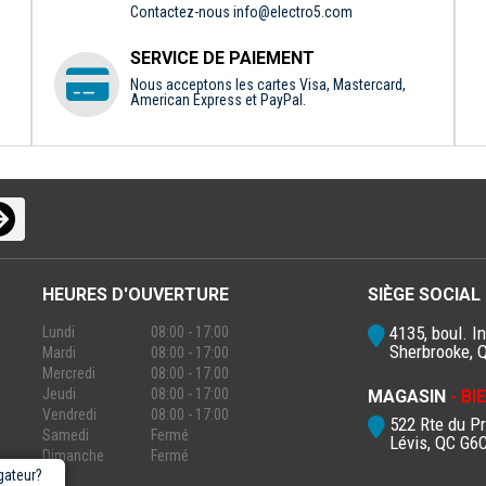
Contactez-nous
info@electro5.com
SERVICE DE PAIEMENT
Nous acceptons les cartes Visa, Mastercard,
American Express et PayPal.
HEURES D'OUVERTURE
SIÈGE SOCIAL
4135, boul. In
Lundi
08:00 - 17:00
Sherbrooke, 
Mardi
08:00 - 17:00
Mercredi
08:00 - 17:00
Jeudi
08:00 - 17:00
MAGASIN
- B
Vendredi
08:00 - 17:00
522 Rte du P
Samedi
Fermé
Lévis, QC G6
Dimanche
Fermé
gateur?