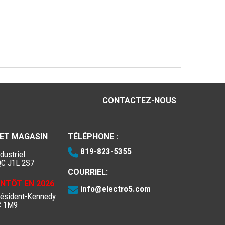
CONTACTEZ-NOUS
 ET MAGASIN
TÉLÉPHONE :
819-823-5355
dustriel
QC J1L 2S7
COURRIEL:
IENTÔT EN 2026
info@electro5.com
résident-Kennedy
C 1M9