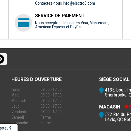
Contactez-nous
info@electro5.com
SERVICE DE PAIEMENT
Nous acceptons les cartes Visa, Mastercard,
American Express et PayPal.
HEURES D'OUVERTURE
SIÈGE SOCIAL
4135, boul. In
Lundi
08:00 - 17:00
Sherbrooke, 
Mardi
08:00 - 17:00
Mercredi
08:00 - 17:00
Jeudi
08:00 - 17:00
MAGASIN
- B
Vendredi
08:00 - 17:00
522 Rte du P
Samedi
Fermé
Lévis, QC G6
Dimanche
Fermé
gateur?