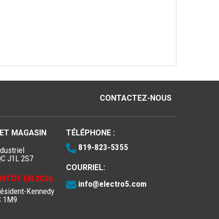
CONTACTEZ-NOUS
 ET MAGASIN
TÉLÉPHONE :
819-823-5355
dustriel
QC J1L 2S7
COURRIEL:
IENTÔT EN 2026
info@electro5.com
résident-Kennedy
C 1M9